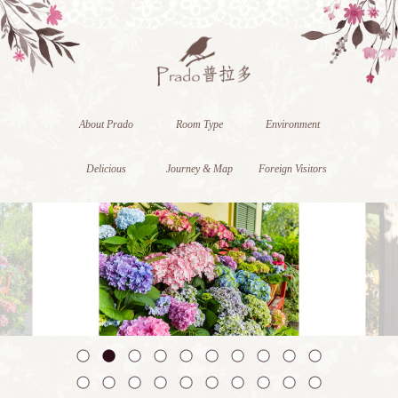
About Prado
Room Type
Environment
Delicious
Journey & Map
Foreign Visitors
1
2
3
4
5
6
7
8
9
10