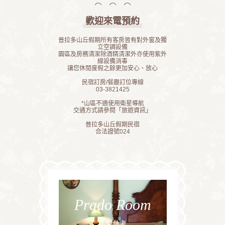
11
12
13
14
15
16
17
18
19
20
歡迎來電預約
21
22
23
普拉多山丘假期所有客房皆有對外窗及獨
立空調設備
園區及房務清潔除酒精清潔外亦使用紫外
線設備消毒
讓您休閒度假之餘更加安心、放心
民宿訂房/餐廳訂位專線
03-3821425
*山區不適使用衛星導航
交通方式請參閱「旅遊資訊」
普拉多山丘假期民宿
合法證號024
Prado Room
房型參考