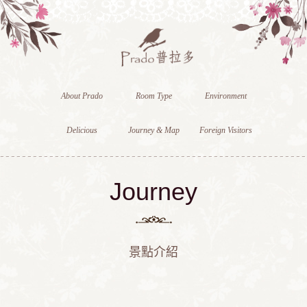
About Prado
Room Type
Environment
Delicious
Journey & Map
Foreign Visitors
Journey
景點介紹