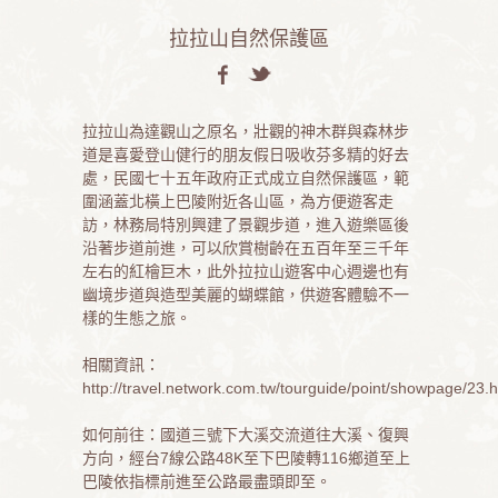
拉拉山自然保護區
拉拉山為達觀山之原名，壯觀的神木群與森林步
道是喜愛登山健行的朋友假日吸收芬多精的好去
處，民國七十五年政府正式成立自然保護區，範
圍涵蓋北橫上巴陵附近各山區，為方便遊客走
訪，林務局特別興建了景觀步道，進入遊樂區後
沿著步道前進，可以欣賞樹齡在五百年至三千年
左右的紅檜巨木，此外拉拉山遊客中心週邊也有
幽境步道與造型美麗的蝴蝶館，供遊客體驗不一
樣的生態之旅。
相關資訊：
http://travel.network.com.tw/tourguide/point/showpage/23.h
如何前往：國道三號下大溪交流道往大溪、復興
方向，經台7線公路48K至下巴陵轉116鄉道至上
巴陵依指標前進至公路最盡頭即至。