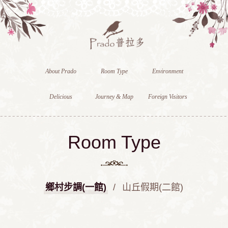
About Prado
Room Type
Environment
Delicious
Journey & Map
Foreign Visitors
Room Type
鄉村步調(一館)
/
山丘假期(二館)