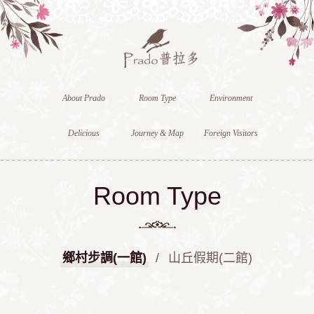
About Prado
Room Type
Environment
Delicious
Journey & Map
Foreign Visitors
Room Type
鄉村步調(一館)
/
山丘假期(二館)